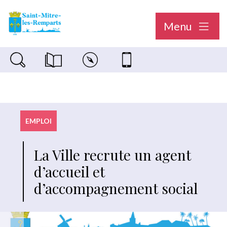
Menu
Recherche sur le site
Magazine municipal "Le Saint-Mitréen"
Carte interactive
Nous contacter
EMPLOI
La Ville recrute un agent
d’accueil et
d’accompagnement social