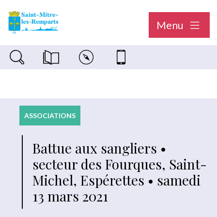
Menu
Recherche sur le site
Magazine municipal "Le Saint-Mitréen"
Carte interactive
Nous contacter
ASSOCIATIONS
Battue aux sangliers •
secteur des Fourques, Saint-
Michel, Espérettes • samedi
13 mars 2021