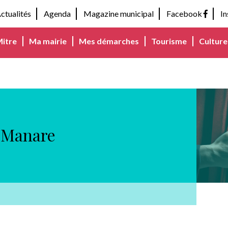
ctualités
Agenda
Magazine municipal
Facebook
I
Mitre
Ma mairie
Mes démarches
Tourisme
Culture 
a Manare