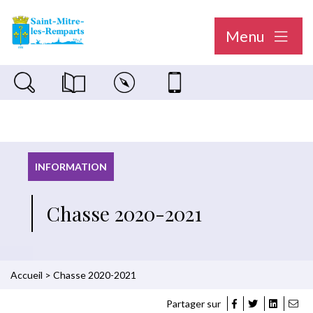
Menu
Recherche sur le site
Magazine municipal "Le Saint-Mitréen"
Carte interactive
Nous contacter
INFORMATION
Chasse 2020-2021
Accueil
>
Chasse 2020-2021
Partager sur