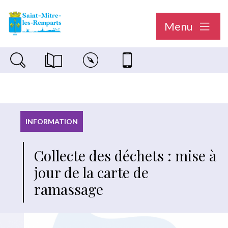
Menu
Recherche sur le site
Magazine municipal "Le Saint-Mitréen"
Carte interactive
Nous contacter
INFORMATION
Collecte des déchets : mise à
jour de la carte de
ramassage