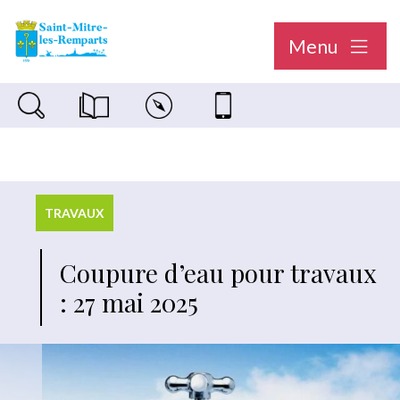
Menu
Recherche sur le site
Magazine municipal "Le Saint-Mitréen"
Carte interactive
Nous contacter
TRAVAUX
Coupure d’eau pour travaux
: 27 mai 2025