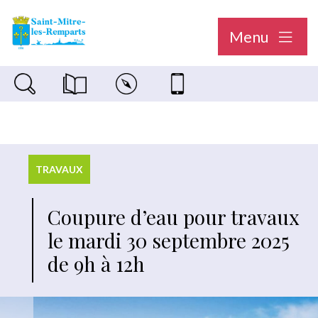
Menu
Recherche sur le site
Magazine municipal "Le Saint-Mitréen"
Carte interactive
Nous contacter
TRAVAUX
Coupure d’eau pour travaux
le mardi 30 septembre 2025
de 9h à 12h