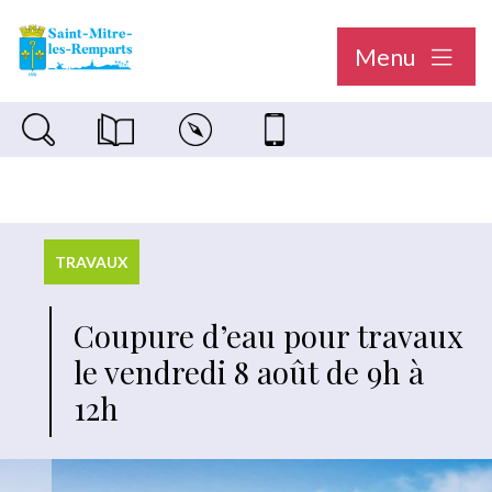
Menu
Recherche sur le site
Magazine municipal "Le Saint-Mitréen"
Carte interactive
Nous contacter
TRAVAUX
Coupure d’eau pour travaux
le vendredi 8 août de 9h à
12h