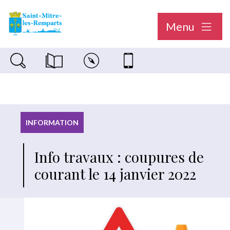
Menu
Recherche sur le site
Magazine municipal "Le Saint-Mitréen"
Carte interactive
Nous contacter
INFORMATION
Info travaux : coupures de
courant le 14 janvier 2022