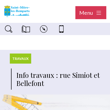
Menu
Recherche sur le site
Magazine municipal "Le Saint-Mitréen"
Carte interactive
Nous contacter
TRAVAUX
Info travaux : rue Simiot et
Bellefont