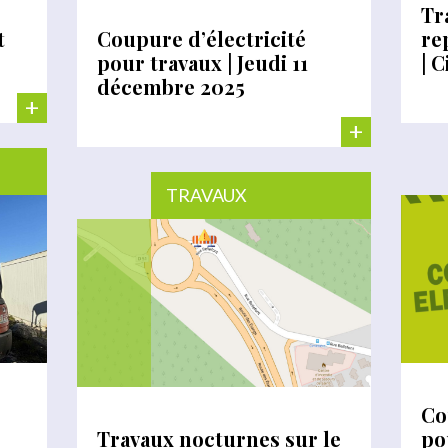
Tr
t
Coupure d’électricité
re
pour travaux | Jeudi 11
| 
décembre 2025
+
+
TRAVAUX
Co
Travaux nocturnes sur le
po