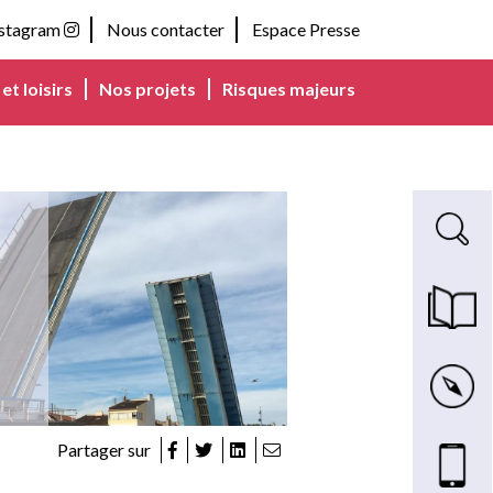
nstagram
Nous contacter
Espace Presse
et loisirs
Nos projets
Risques majeurs
Recherche s
Magazine m
Carte inte
Nous cont
Partager sur