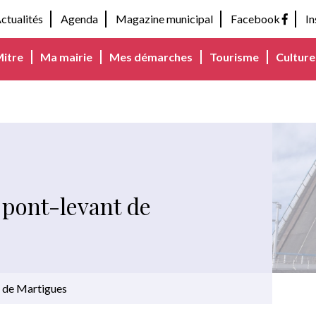
ctualités
Agenda
Magazine municipal
Facebook
I
Mitre
Ma mairie
Mes démarches
Tourisme
Culture 
: pont-levant de
t de Martigues