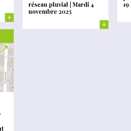
réseau pluvial | Mardi 4
19
novembre 2025
+
+
r
nt