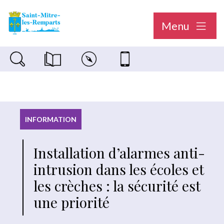
Menu
Recherche sur le site
Magazine municipal "Le Saint-Mitréen"
Carte interactive
Nous contacter
INFORMATION
Installation d’alarmes anti-
intrusion dans les écoles et
les crèches : la sécurité est
une priorité