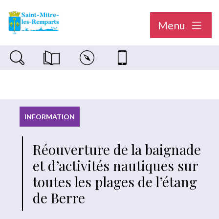
Menu
Recherche sur le site
Magazine municipal "Le Saint-Mitréen"
Carte interactive
Nous contacter
INFORMATION
Réouverture de la baignade
et d’activités nautiques sur
toutes les plages de l’étang
de Berre