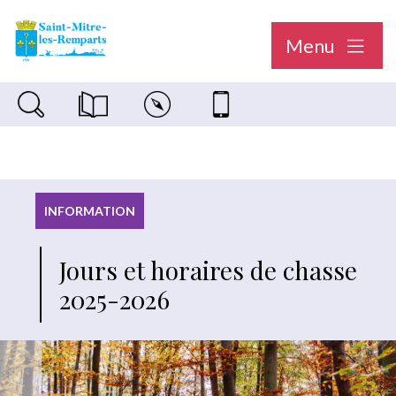
Menu
Recherche sur le site
Magazine municipal "Le Saint-Mitréen"
Carte interactive
Nous contacter
INFORMATION
Jours et horaires de chasse
2025-2026