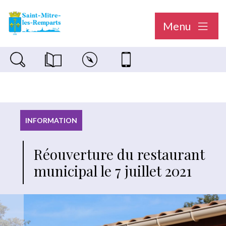
Menu
Recherche sur le site
Magazine municipal "Le Saint-Mitréen"
Carte interactive
Nous contacter
INFORMATION
Réouverture du restaurant
municipal le 7 juillet 2021