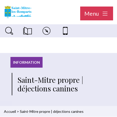
Menu
Recherche sur le site
Magazine municipal "Le Saint-Mitréen"
Carte interactive
Nous contacter
INFORMATION
Saint-Mitre propre |
déjections canines
Accueil
>
Saint-Mitre propre | déjections canines