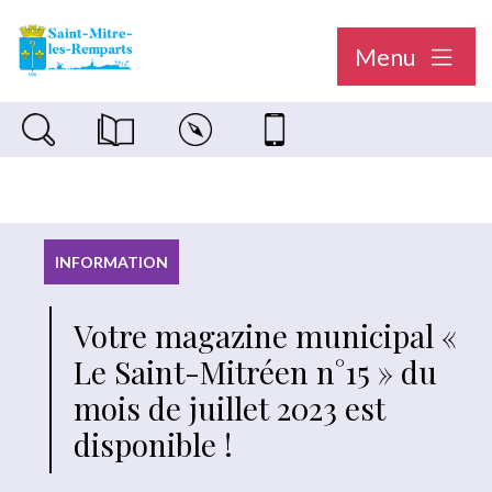
Menu
Recherche sur le site
Magazine municipal "Le Saint-Mitréen"
Carte interactive
Nous contacter
INFORMATION
Votre magazine municipal «
Le Saint-Mitréen n°15 » du
mois de juillet 2023 est
disponible !