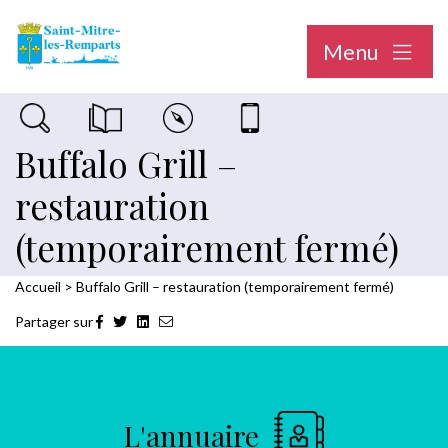
Menu
Recherche sur le site
Magazine municipal "Le Saint-Mitréen"
Carte interactive
Nous contacter
Buffalo Grill –
restauration
(temporairement fermé)
Accueil
>
Buffalo Grill – restauration (temporairement fermé)
Partager sur
L'annuaire