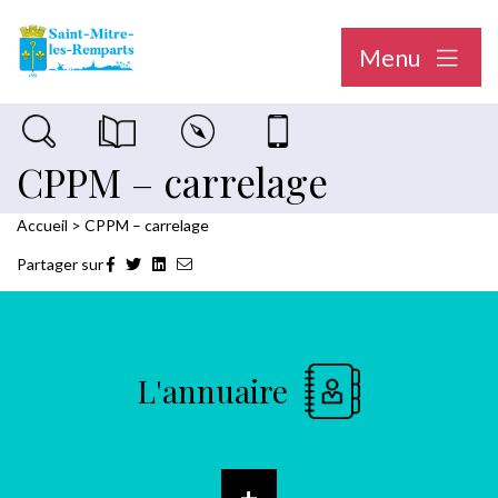
Menu
Recherche sur le site
Magazine municipal "Le Saint-Mitréen"
Carte interactive
Nous contacter
CPPM – carrelage
Accueil
>
CPPM – carrelage
Partager sur
L'annuaire
+