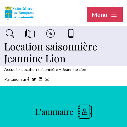
Menu
Recherche sur le site
Magazine municipal "Le Saint-Mitréen"
Carte interactive
Nous contacter
Location saisonnière –
Jeannine Lion
Accueil
>
Location saisonnière – Jeannine Lion
Partager sur
L'annuaire