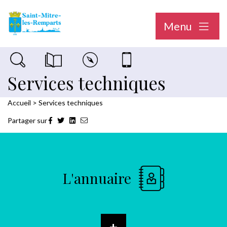
Menu
Recherche sur le site
Magazine municipal "Le Saint-Mitréen"
Carte interactive
Nous contacter
Services techniques
Accueil
>
Services techniques
Partager sur
L'annuaire
+