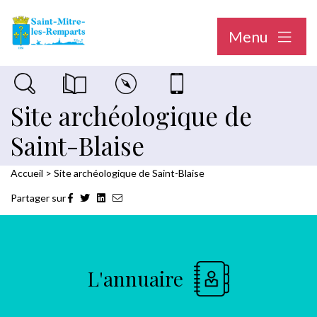
Menu
Recherche sur le site
Magazine municipal "Le Saint-Mitréen"
Carte interactive
Nous contacter
Site archéologique de
Saint-Blaise
Accueil
>
Site archéologique de Saint-Blaise
Partager sur
L'annuaire