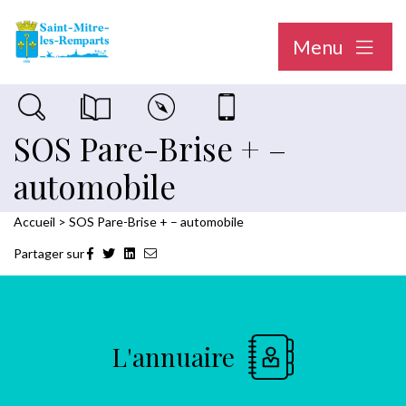
Menu
Recherche sur le site
Magazine municipal "Le Saint-Mitréen"
Carte interactive
Nous contacter
SOS Pare-Brise + –
automobile
Accueil
>
SOS Pare-Brise + – automobile
Partager sur
L'annuaire