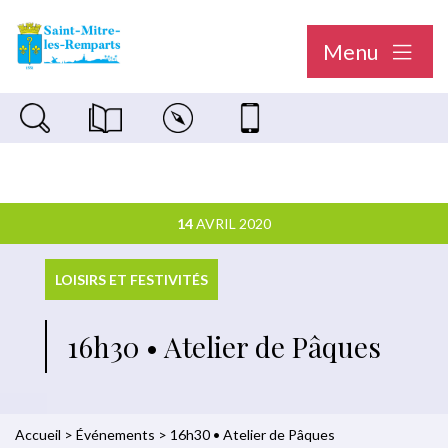
Menu
Recherche sur le site
Magazine municipal "Le Saint-Mitréen"
Carte interactive
Nous contacter
14
AVRIL 2020
LOISIRS ET FESTIVITÉS
16h30 • Atelier de Pâques
Accueil
>
Événements
>
16h30 • Atelier de Pâques