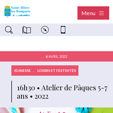
Menu
Recherche sur le site
Magazine municipal "Le Saint-Mitréen"
Carte interactive
Nous contacter
6
AVRIL 2022
JEUNESSE
,
LOISIRS ET FESTIVITÉS
16h30 • Atelier de Pâques 5-7
ans • 2022