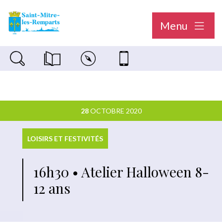
Menu
Recherche sur le site
Magazine municipal "Le Saint-Mitréen"
Carte interactive
Nous contacter
28
OCTOBRE 2020
LOISIRS ET FESTIVITÉS
16h30 • Atelier Halloween 8-
12 ans