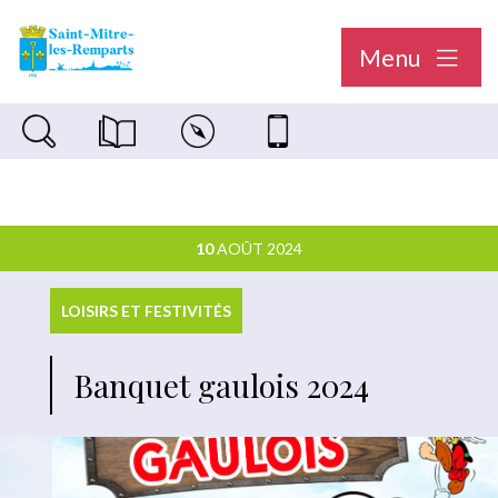
Menu
Recherche sur le site
Magazine municipal "Le Saint-Mitréen"
Carte interactive
Nous contacter
10
AOÛT 2024
LOISIRS ET FESTIVITÉS
Banquet gaulois 2024