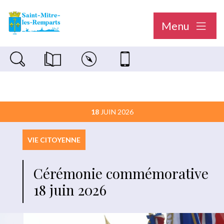
Menu
Recherche sur le site
Magazine municipal "Le Saint-Mitréen"
Carte interactive
Nous contacter
18
JUIN 2026
VIE CITOYENNE
Cérémonie commémorative
18 juin 2026