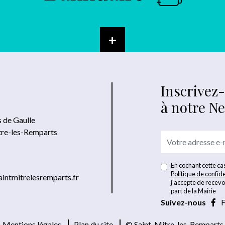
+
Inscrivez
à notre N
s de Gaulle
tre-les-Remparts
En cochant cette cas
Politique de confide
intmitrelesremparts.fr
j'accepte de recevo
part de la Mairie
Suivez-nous
F
Mentions légales
Plan du site
© Saint-Mitre-les-Remparts