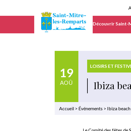
A
Découvrir Saint-
LOISIRS ET FESTIV
19
Ibiza be
AOÛ
Accueil
>
Événements
>
Ibiza beach
Le
Comité des fêtes de 