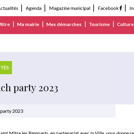
ctualités
Agenda
Magazine municipal
Facebook
I
Mitre
Ma mairie
Mes démarches
Tourisme
Culture 
ITÉS
ach party 2023
 party 2023
Saint Mitre les Remparts
, en partenariat avec la Ville, vous donne 