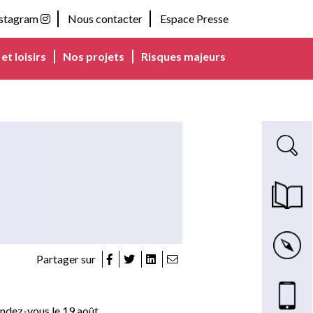
nstagram
Nous contacter
Espace Presse
et loisirs
Nos projets
Risques majeurs
Recherche s
Magazine m
Carte inte
Partager sur
Nous cont
rendez-vous le 19 août