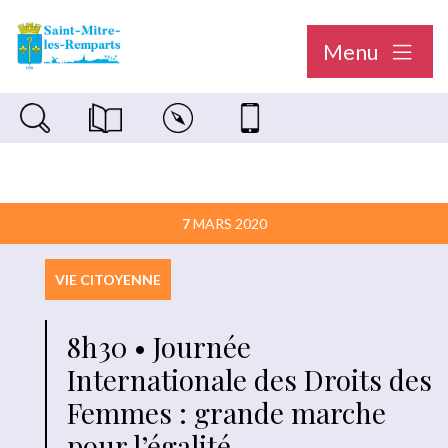
Menu
Recherche sur le site
Magazine municipal "Le Saint-Mitréen"
Carte interactive
Nous contacter
7
MARS 2020
VIE CITOYENNE
8h30 • Journée
Internationale des Droits des
Femmes : grande marche
pour l’égalité