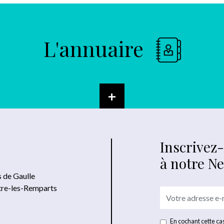
L'annuaire
+
Inscrivez
à notre N
s de Gaulle
tre-les-Remparts
En cochant cette cas