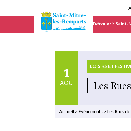
A
Découvrir Saint-
LOISIRS ET FESTIV
1
Les Rues
AOÛ
Accueil
>
Événements
>
Les Rues de