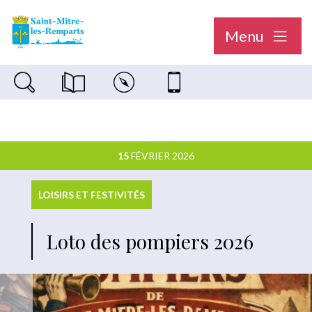
Menu
Recherche sur le site
Magazine municipal "Le Saint-Mitréen"
Carte interactive
Nous contacter
15
FÉVRIER 2026
LOISIRS ET FESTIVITÉS
Loto des pompiers 2026