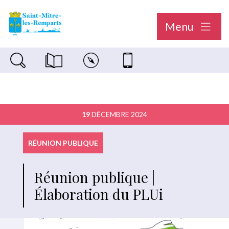
Menu
Recherche sur le site
Magazine municipal "Le Saint-Mitréen"
Carte interactive
Nous contacter
19
DÉCEMBRE 2024
RÉUNION PUBLIQUE
Réunion publique |
Élaboration du PLUi