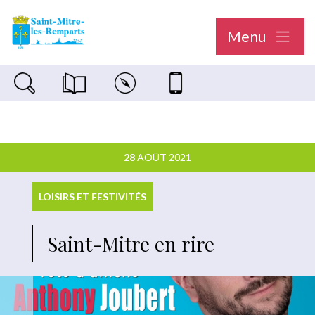
Menu
Recherche sur le site
Magazine municipal "Le Saint-Mitréen"
Carte interactive
Nous contacter
28
AOÛT 2021
LOISIRS ET FESTIVITÉS
Saint-Mitre en rire