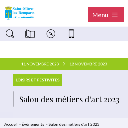
Menu
Recherche sur le site
Magazine municipal "Le Saint-Mitréen"
Carte interactive
Nous contacter
11
NOVEMBRE 2023
12
NOVEMBRE 2023
LOISIRS ET FESTIVITÉS
Salon des métiers d’art 2023
Accueil
>
Événements
>
Salon des métiers d’art 2023