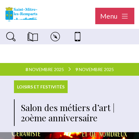
Menu
Recherche sur le site
Magazine municipal "Le Saint-Mitréen"
Carte interactive
Nous contacter
8
NOVEMBRE 2025
9
NOVEMBRE 2025
LOISIRS ET FESTIVITÉS
Salon des métiers d’art |
20ème anniversaire