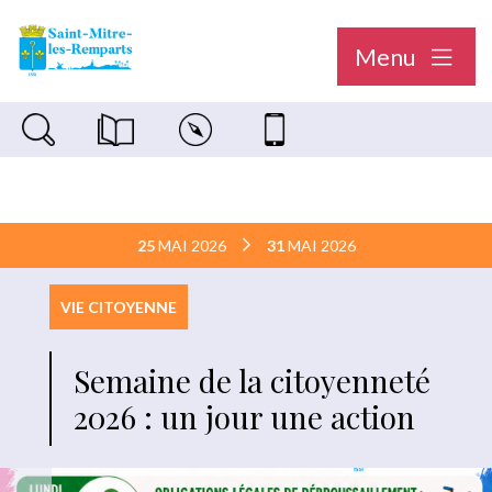
Menu
Recherche sur le site
Magazine municipal "Le Saint-Mitréen"
Carte interactive
Nous contacter
25
MAI 2026
31
MAI 2026
VIE CITOYENNE
Semaine de la citoyenneté
2026 : un jour une action