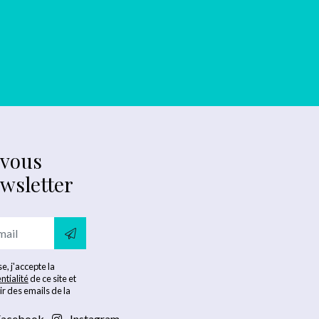
-vous
ewsletter
e, j'accepte la
ntialité
de ce site et
ir des emails de la
acebook
Instagram