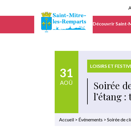
A
Découvrir Saint-
LOISIRS ET FESTIV
31
Soirée de
AOÛ
l’étang : 
Accueil
>
Événements
>
Soirée de clô