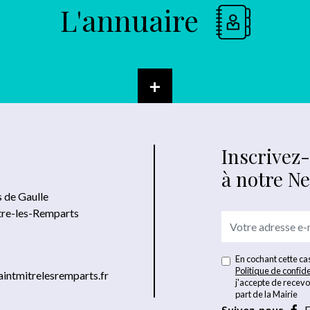
L'annuaire
+
Inscrivez
à notre N
s de Gaulle
tre-les-Remparts
En cochant cette cas
Politique de confide
intmitrelesremparts.fr
j'accepte de recevo
part de la Mairie
Suivez-nous
F