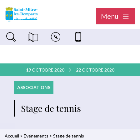
Menu
Recherche sur le site
Magazine municipal "Le Saint-Mitréen"
Carte interactive
Nous contacter
19
OCTOBRE 2020
22
OCTOBRE 2020
ASSOCIATIONS
Stage de tennis
Accueil
>
Événements
>
Stage de tennis