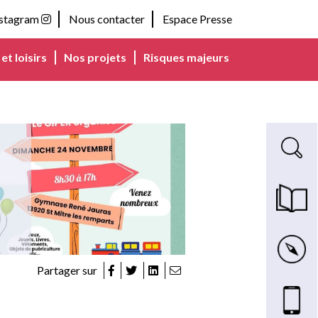
nstagram
Nous contacter
Espace Presse
et loisirs
Nos projets
Risques majeurs
Recherche s
Magazine m
Carte inte
Partager sur
Nous cont