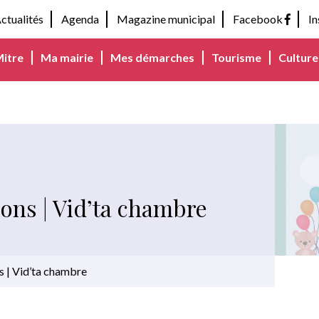
ctualités
Agenda
Magazine municipal
Facebook
I
Mitre
Ma mairie
Mes démarches
Tourisme
Culture 
ions | Vid’ta chambre
s | Vid’ta chambre