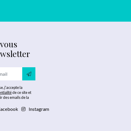
-vous
ewsletter
e, j'accepte la
ntialité
de ce site et
ir des emails de la
acebook
Instagram