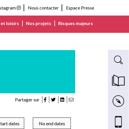
nstagram
Nous contacter
Espace Presse
et loisirs
Nos projets
Risques majeurs
Recherche s
Magazine m
Carte inte
Partager sur
Nous cont