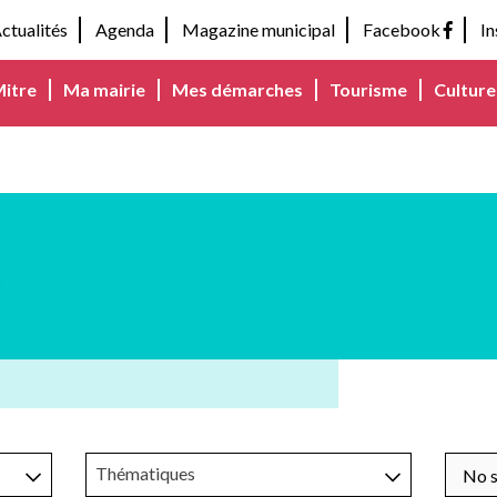
ctualités
Agenda
Magazine municipal
Facebook
I
Mitre
Ma mairie
Mes démarches
Tourisme
Culture 
s
Thématiques