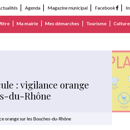
ctualités
Agenda
Magazine municipal
Facebook
I
Mitre
Ma mairie
Mes démarches
Tourisme
Culture 
ule : vigilance orange
es-du-Rhône
ance orange sur les Bouches-du-Rhône