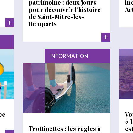
patrimoine : deux jours
in
pour découvrir l’histoire
Ar
de Saint-Mitre-les-
+
Remparts
+
INFORMATION
ce
Vo
« 
Trottinettes : les règles à
es