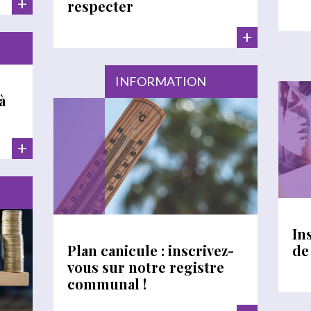
+
respecter
+
INFORMATION
à
+
In
Plan canicule : inscrivez-
de
vous sur notre registre
communal !