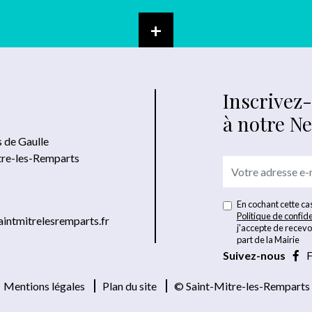
+
Inscrivez
à notre N
s de Gaulle
tre-les-Remparts
En cochant cette cas
Politique de confide
intmitrelesremparts.fr
j'accepte de recevo
part de la Mairie
Suivez-nous
F
Mentions légales
Plan du site
© Saint-Mitre-les-Remparts