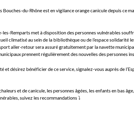
Bouches-du-Rhône est en vigilance orange canicule depuis ce mard
re-les-Remparts met à disposition des personnes vulnérables souffra
eil climatisé au sein de la bibliothèque ou de l’espace solidarité l
port aller-retour sera assuré gratuitement par la navette municipa
municipaux prennent régulièrement des nouvelles des personnes insc
cté et désirez bénéficier de ce service, signalez-vous auprès de l’E
haleurs et de canicule, les personnes âgées, les enfants en bas âge, l
ulnérables, suivez les recommandations ⤵