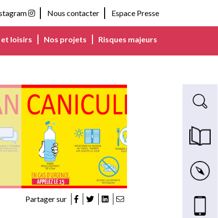
nstagram
Nous contacter
Espace Presse
et loisirs
Nos projets
Risques majeurs
Recherche s
Magazine m
Carte inte
Nous cont
Partager sur