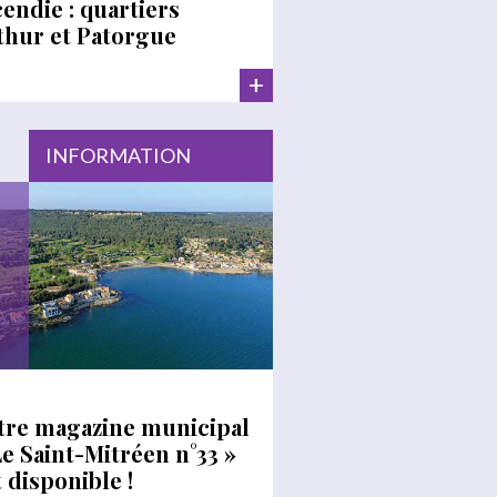
cendie : quartiers
thur et Patorgue
+
INFORMATION
tre magazine municipal
Le Saint-Mitréen n°33 »
t disponible !