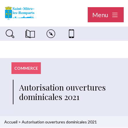
Menu
Recherche sur le site
Magazine municipal "Le Saint-Mitréen"
Carte interactive
Nous contacter
COMMERCE
Autorisation ouvertures
dominicales 2021
Accueil
>
Autorisation ouvertures dominicales 2021