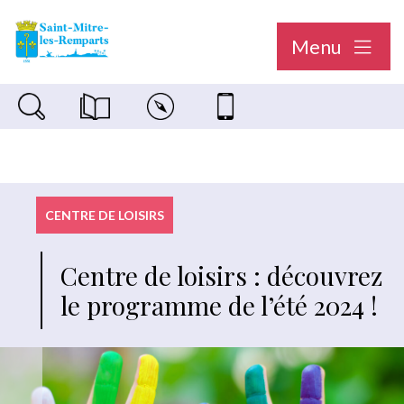
Menu
Recherche sur le site
Magazine municipal "Le Saint-Mitréen"
Carte interactive
Nous contacter
CENTRE DE LOISIRS
Centre de loisirs : découvrez
le programme de l’été 2024 !