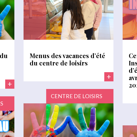
 du
Menus des vacances d’été
Ce
du centre de loisirs
In
d’
+
av
+
20
CENTRE DE LOISIRS
RS