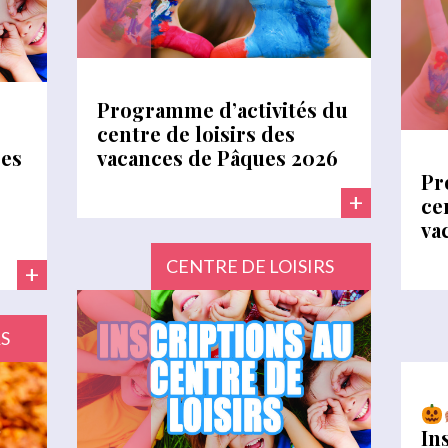
Programme d’activités du
centre de loisirs des
ces
vacances de Pâques 2026
Pr
+
ce
va
CENTRE DE LOISIRS
+
RS
In