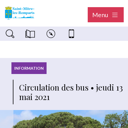
Menu
Recherche sur le site
Magazine municipal "Le Saint-Mitréen"
Carte interactive
Nous contacter
INFORMATION
Circulation des bus • jeudi 13
mai 2021