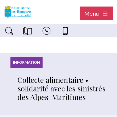
Menu
Recherche sur le site
Magazine municipal "Le Saint-Mitréen"
Carte interactive
Nous contacter
INFORMATION
Collecte alimentaire •
solidarité avec les sinistrés
des Alpes-Maritimes