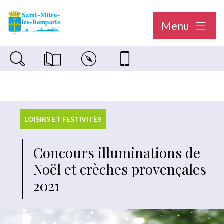
Menu
Recherche sur le site
Magazine municipal "Le Saint-Mitréen"
Carte interactive
Nous contacter
LOISIRS ET FESTIVITÉS
Concours illuminations de
Noël et crèches provençales
2021