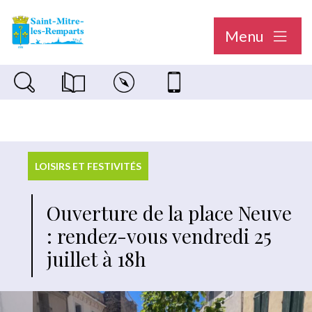
Menu
Recherche sur le site
Magazine municipal "Le Saint-Mitréen"
Carte interactive
Nous contacter
LOISIRS ET FESTIVITÉS
Ouverture de la place Neuve
: rendez-vous vendredi 25
juillet à 18h