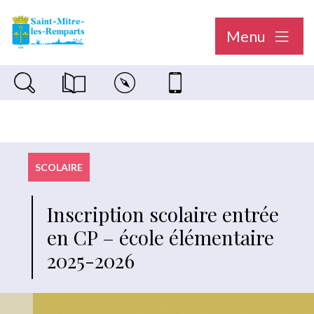
Menu
Recherche sur le site
Magazine municipal "Le Saint-Mitréen"
Carte interactive
Nous contacter
SCOLAIRE
Inscription scolaire entrée
en CP – école élémentaire
2025-2026